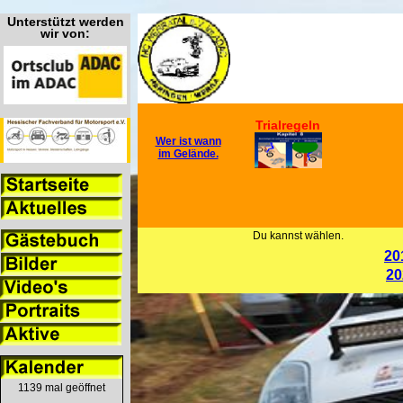
Unterstützt werden
wir von:
Trialregeln
Wer ist wann
im Gelände.
Du kannst wählen.
20
20
1139 mal geöffnet