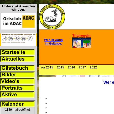
Unterstützt werden
wir von:
Trialregeln
Wer ist wann
im Gelände.
vor 2015
2015
2016
2017
2022
Wer e
1139 mal geöffnet