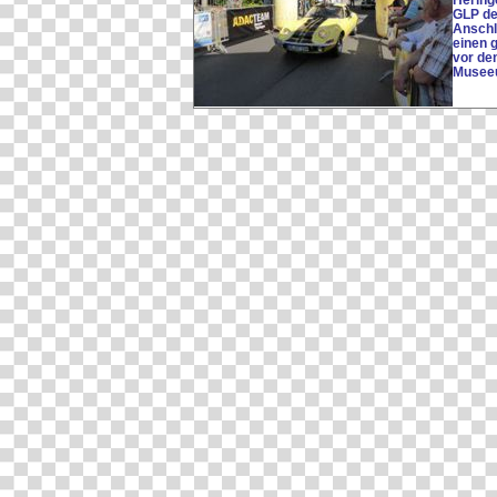
Heringe
GLP de
Anschl
einen 
vor de
Museeu