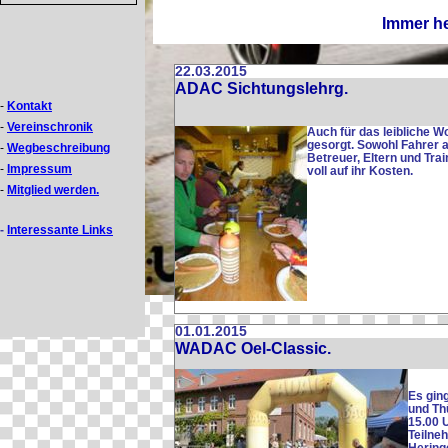
Immer he
22.03.2015
ADAC Sichtungslehrg.
-
Kontakt
-
Vereinschronik
Auch für das leibliche W
gesorgt. Sowohl Fahrer 
-
Wegbeschreibung
Betreuer, Eltern und Tra
-
Impressum
voll auf ihr Kosten.
-
Mitglied werden.
-
Interessante Links
01.01.2015
WADAC Oel-Classic.
Es gin
und Th
15.00 U
Teilne